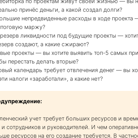
ебиторка по проектам живут своей жизнью — вы н
еально принёс деньги, а какой создал долги?
большие непредвиденные расходы в ходе проекта 
 итоговую маржу?
резерв ликвидности под будущие проекты — хотит
езерв создают, а какие сжирают?
овые проекты — вы хотите выявить топ-5 самых пр
бы перестать делать вторые?
вый календарь требует отвлечения денег — вы хо
эти налоги «заработали», а какие нет?
едупреждение:
енческий учет требует больших ресурсов и врем
о и сотрудников и руководителей. И чем оперативн
льше ресурсов на его создание требуется. В частн