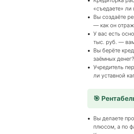
Кредиторка рас
«съедаете» ли 
Вы создаёте ре
— как он отраж
У вас есть осн
тыс. руб. — ва
Вы берёте кре
заёмных денег
Учредитель пер
ли уставной ка
🎯 Рентабел
Вы делаете про
плюсом, а по ф