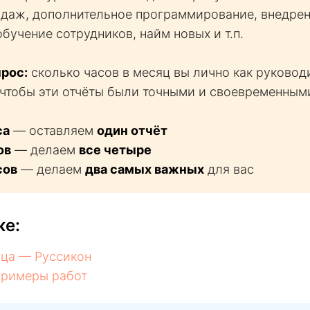
родаж, дополнительное программирование, внедре
обучение сотрудников, найм новых и т.п.
рос:
сколько часов в месяц вы лично как руковод
, чтобы эти отчёты были точными и своевременным
са
— оставляем
один отчёт
ов
— делаем
все четыре
сов
— делаем
два самых важных
для вас
же:
ица — Руссикон
примеры работ