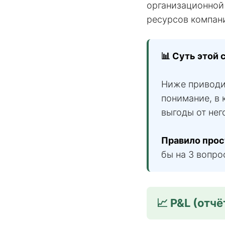
организационной 
ресурсов компани
📊 Суть этой 
Ниже приводи
понимание, в 
выгоды от нег
Правило прос
бы на 3 вопро
📈 P&L (отч