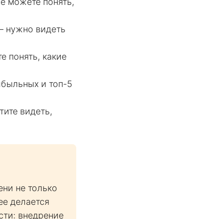
е можете понять,
— нужно видеть
е понять, какие
ибыльных и топ-5
тите видеть,
ени не только
ее делается
ости: внедрение