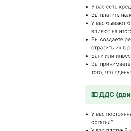
У вас есть кре
Вы платите нал
У вас бывают б
влияют на итог
Вы создаёте р
отразить их в 
Банк или инвес
Вы принимаете 
того, что «день
💵 ДДС (дв
У вас постоянн
остатки?
У вас плотный 