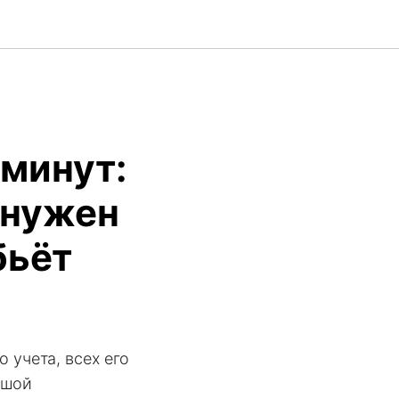
 минут:
 нужен
бьёт
 учета, всех его
ьшой