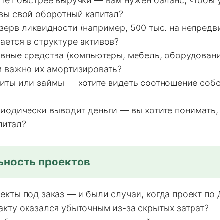
тёт быстрее выручки — вам нужен баланс, чтобы у
вы свой оборотный капитал?
зерв ликвидности (например, 500 тыс. на непред
ается в структуре активов?
овные средства (компьютеры, мебель, оборудован
м важно их амортизировать?
диты или займы — хотите видеть соотношение соб
?
иодически выводит деньги — вы хотите понимать,
питал?
ьность проектов
екты под заказ — и были случаи, когда проект по
акту оказался убыточным из-за скрытых затрат?