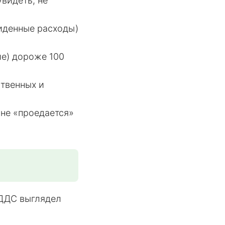
видеть, не
виденные расходы)
ие) дороже 100
ственных и
 не «проедается»
 ДДС выглядел