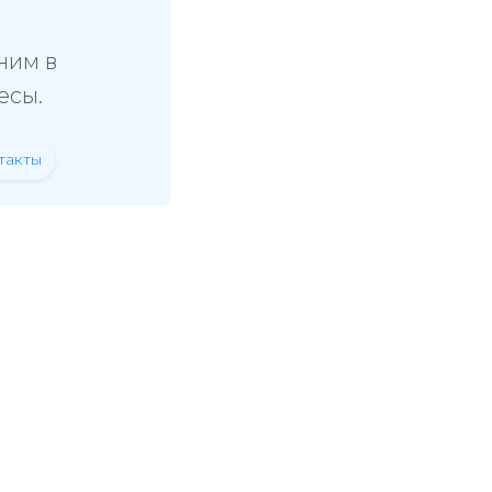
ним в
есы.
такты