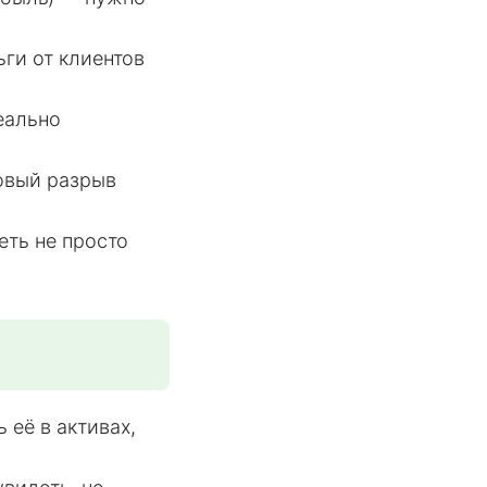
ьги от клиентов
еально
овый разрыв
еть не просто
 её в активах,