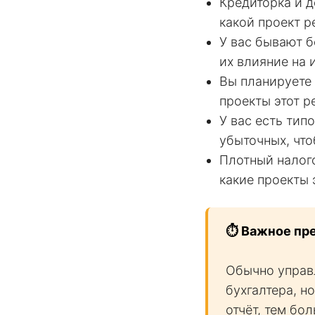
Кредиторка и д
какой проект р
У вас бывают 
их влияние на
Вы планируете 
проекты этот р
У вас есть тип
убыточных, что
Плотный налого
какие проекты 
⏱️ Важное пр
Обычно управл
бухгалтера, н
отчёт, тем бо