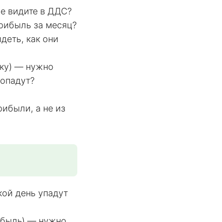
не видите в ДДС?
прибыль за месяц?
деть, как они
ку) — нужно
ропадут?
ибыли, а не из
кой день упадут
ибыль) — нужно