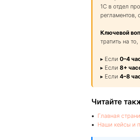
1С в отдел п
регламентов, 
Ключевой воп
тратить на то
▸ Если
0–4 ча
▸ Если
8+ час
▸ Если
4–8 ча
Читайте так
Главная стран
Наши кейсы и 