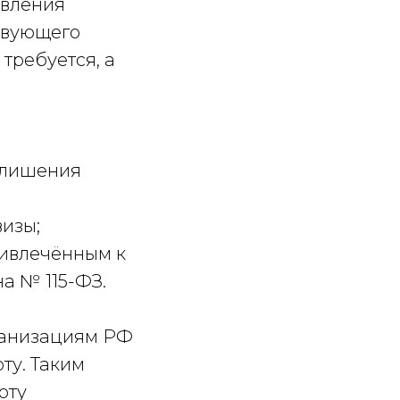
твления
ствующего
требуется, а
 лишения
изы;
ивлечённым к
на № 115-ФЗ.
рганизациям РФ
ту. Таким
оту