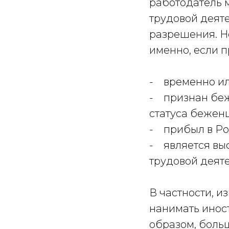
работодатель 
трудовой деяте
разрешения. Но
именно, если 
- временно ил
- признан беж
статуса беженц
- прибыл в Ро
- является вы
трудовой деятел
В частности, 
нанимать иност
образом, боль