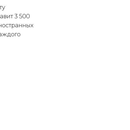
ту
авит 3 500
иностранных
каждого