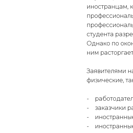
иностранцам, 
профессиональ
профессиональ
студента разр
Однако по око
ним расторгае
Заявителями на
физические, та
- работодател
- заказчики ра
- иностранные
- иностранные