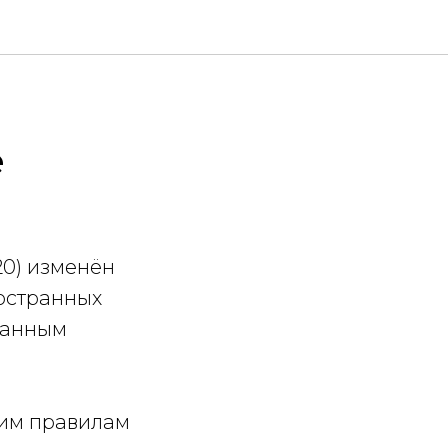
е
20) изменён
остранных
ранным
щим правилам