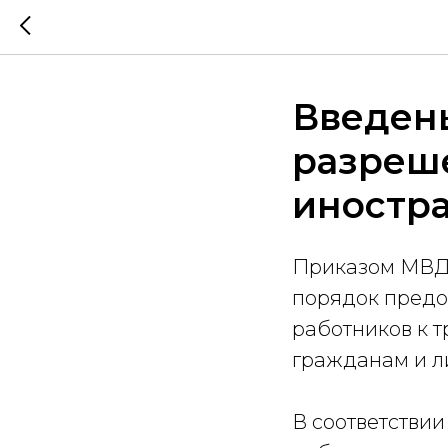
Введен
разреш
иностр
Приказом МВД о
порядок предо
работников к 
гражданам и л
В соответстви